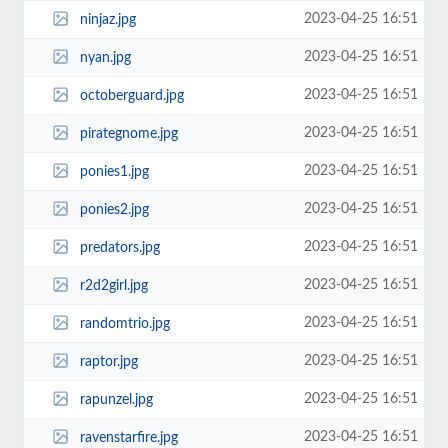
2023-04-25 16:51
ninjaz.jpg
2023-04-25 16:51
nyan.jpg
2023-04-25 16:51
octoberguard.jpg
2023-04-25 16:51
pirategnome.jpg
2023-04-25 16:51
ponies1.jpg
2023-04-25 16:51
ponies2.jpg
2023-04-25 16:51
predators.jpg
2023-04-25 16:51
r2d2girl.jpg
2023-04-25 16:51
randomtrio.jpg
2023-04-25 16:51
raptor.jpg
2023-04-25 16:51
rapunzel.jpg
2023-04-25 16:51
ravenstarfire.jpg